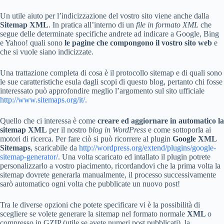
Un utile aiuto per l’indicizzazione del vostro sito viene anche dalla
Sitemap XML
. In pratica all’interno di un
file in formato XML
che
segue delle determinate specifiche andrete ad indicare a Google, Bing
e Yahoo! quali sono
le pagine che compongono il vostro sito web
e
che si vuole siano indicizzate.
Una trattazione completa di cosa è il protocollo sitemap e di quali sono
le sue caratteristiche esula dagli scopi di questo blog, pertanto chi fosse
interessato può approfondire meglio l’argomento sul sito ufficiale
http://www.sitemaps.org/it/
.
Quello che ci interessa è come
creare ed aggiornare in automatico la
sitemap XML
per il nostro
blog in WordPress
e come sottoporla ai
motori di ricerca. Per fare ciò si può ricorrere al plugin
Google XML
Sitemaps
, scaricabile da
http://wordpress.org/extend/plugins/google-
sitemap-generator/
. Una volta scaricato ed intallato il plugin potrete
personalizzarlo a vostro piacimento, ricordandovi che la prima volta la
sitemap dovrete generarla manualmente, il processo successivamente
sarò automatico ogni volta che pubblicate un nuovo post!
Tra le diverse opzioni che potete specificare vi è la possibilità di
scegliere se volete generare la sitemap nel formato normale
XML
o
compresso in GZIP (utile se avete numeri post pubblicati), la