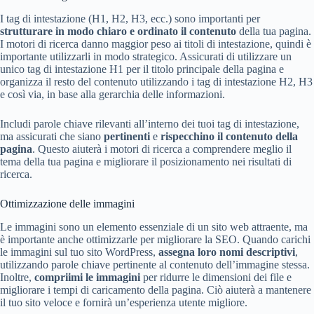
I tag di intestazione (H1, H2, H3, ecc.) sono importanti per
strutturare in modo chiaro e ordinato il contenuto
della tua pagina.
I motori di ricerca danno maggior peso ai titoli di intestazione, quindi è
importante utilizzarli in modo strategico. Assicurati di utilizzare un
unico tag di intestazione H1 per il titolo principale della pagina e
organizza il resto del contenuto utilizzando i tag di intestazione H2, H3
e così via, in base alla gerarchia delle informazioni.
Includi parole chiave rilevanti all’interno dei tuoi tag di intestazione,
ma assicurati che siano
pertinenti
e
rispecchino il contenuto della
pagina
. Questo aiuterà i motori di ricerca a comprendere meglio il
tema della tua pagina e migliorare il posizionamento nei risultati di
ricerca.
Ottimizzazione delle immagini
Le immagini sono un elemento essenziale di un sito web attraente, ma
è importante anche ottimizzarle per migliorare la SEO. Quando carichi
le immagini sul tuo sito WordPress,
assegna loro nomi descriptivi
,
utilizzando parole chiave pertinente al contenuto dell’immagine stessa.
Inoltre,
compriimi le immagini
per ridurre le dimensioni dei file e
migliorare i tempi di caricamento della pagina. Ciò aiuterà a mantenere
il tuo sito veloce e fornirà un’esperienza utente migliore.