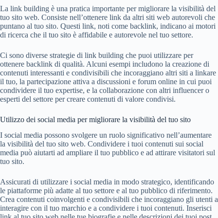
La link building è una pratica importante per migliorare la visibilità del
tuo sito web. Consiste nell’ottenere link da altri siti web autorevoli che
puntano al tuo sito. Questi link, noti come backlink, indicano ai motori
di ricerca che il tuo sito è affidabile e autorevole nel tuo settore.
Ci sono diverse strategie di link building che puoi utilizzare per
ottenere backlink di qualità. Alcuni esempi includono la creazione di
contenuti interessanti e condivisibili che incoraggiano altri siti a linkare
il tuo, la partecipazione attiva a discussioni e forum online in cui puoi
condividere il tuo expertise, e la collaborazione con altri influencer o
esperti del settore per creare contenuti di valore condivisi.
Utilizzo dei social media per migliorare la visibilità del tuo sito
I social media possono svolgere un ruolo significativo nell’aumentare
la visibilità del tuo sito web. Condividere i tuoi contenuti sui social
media può aiutarti ad ampliare il tuo pubblico e ad attirare visitatori sul
tuo sito.
Assicurati di utilizzare i social media in modo strategico, identificando
le piattaforme più adatte al tuo settore e al tuo pubblico di riferimento.
Crea contenuti coinvolgenti e condivisibili che incoraggiano gli utenti a
interagire con il tuo marchio e a condividere i tuoi contenuti. Inserisci
link al tuo sito web nelle tue biografie e nelle descrizioni dei tuoi post