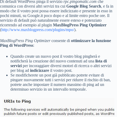
Di default WordPress pinga il servizio
rpc.pingomatic.com
che
comunica con diversi altri servizi tra cui
Google Blog Search
, e fa in
modo che il vostro post possa essere indicizzato e presente in esso in
pochi minuti, su Google.it poco dopo e al limite entro poche ore. Il
servizio di default può naturalmente essere esteso e potenziato
ricorrendo ad esempio al plugin
MaxBlogPress Ping Optimizer
(
http://www.maxblogpress.com/plugins/mpo/
).
MaxBlogPress Ping Optimizer
consente di
ottimizzare la funzione
Ping di WordPress
:
Quando create un nuovo post il vostro blog pingherà e
notificherà la creazione del nuovo contenuti ad una
lista di
servizi
per incoraggiare diversi motori di ricerca o altri servizi
per blog ad
indicizzare
il vostro post.
Se modificherete un post già pubblicato potrete evitare di
pingare nuovamente tutti i servizi per ridurre il rischio di ban,
potrete anche impostare il numero massimo di ping ad un
determinao servizio in un intervallo temporale.