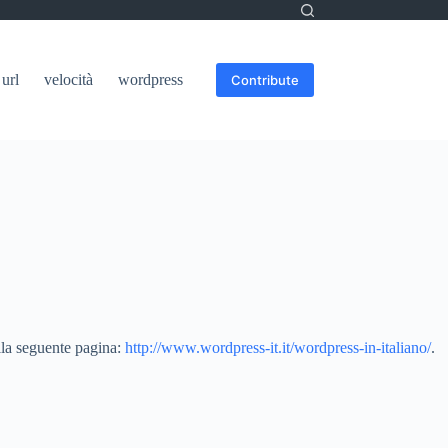
url
velocità
wordpress
Contribute
 alla seguente pagina:
http://www.wordpress-it.it/wordpress-in-italiano/
.